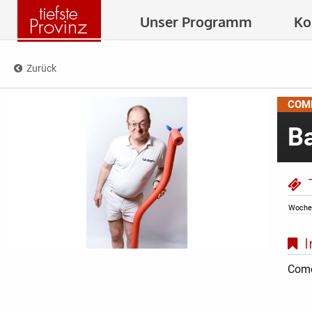
Unser Programm
Ko
Zurück
COM
B
T
Woche
I
Come